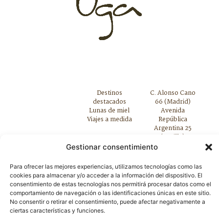
Destinos
C. Alonso Cano
destacados
66 (Madrid)
Lunas de miel
Avenida
Viajes a medida
República
Argentina 25
(Sevilla)
Teléfono. 910 421
Gestionar consentimiento
217
Para ofrecer las mejores experiencias, utilizamos tecnologías como las
cookies para almacenar y/o acceder a la información del dispositivo. El
consentimiento de estas tecnologías nos permitirá procesar datos como el
comportamiento de navegación o las identificaciones únicas en este sitio.
Política de privacidad
|
Política de cookies
|
Aviso legal y
No consentir o retirar el consentimiento, puede afectar negativamente a
condiciones
|
Cláusulas
|
ciertas características y funciones.