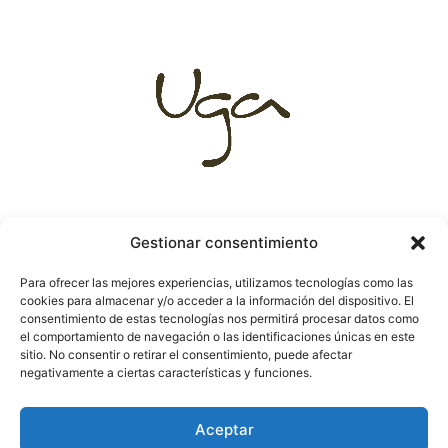
Gestionar consentimiento
Destinos
C. Alonso Cano
Para ofrecer las mejores experiencias, utilizamos tecnologías como las
destacados
66 (Madrid)
cookies para almacenar y/o acceder a la información del dispositivo. El
Lunas de miel
Avenida
consentimiento de estas tecnologías nos permitirá procesar datos como
Viajes a medida
República
el comportamiento de navegación o las identificaciones únicas en este
Argentina 25
sitio. No consentir o retirar el consentimiento, puede afectar
(Sevilla)
negativamente a ciertas características y funciones.
Teléfono. 910 421
217
Aceptar