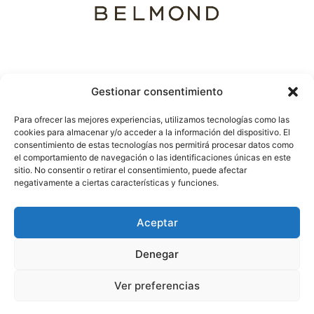
Gestionar consentimiento
Destinos
C. Alonso Cano
Para ofrecer las mejores experiencias, utilizamos tecnologías como las
destacados
66 (Madrid)
cookies para almacenar y/o acceder a la información del dispositivo. El
Lunas de miel
Avenida
consentimiento de estas tecnologías nos permitirá procesar datos como
Viajes a medida
República
el comportamiento de navegación o las identificaciones únicas en este
Argentina 25
sitio. No consentir o retirar el consentimiento, puede afectar
(Sevilla)
negativamente a ciertas características y funciones.
Teléfono. 910 421
217
Aceptar
Denegar
Política de privacidad
|
Política de cookies
|
Aviso legal y
condiciones
|
Cláusulas
|
Ver preferencias
Copyright © 2026 VOIASH ESPAÑA