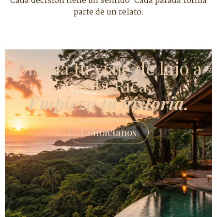
Cada decisión tiene un sentido. Cada parada forma
parte de un relato.
Diseña tu viaje de lujo a
Costa Rica,
Empieza tu historia.
Contáctanos