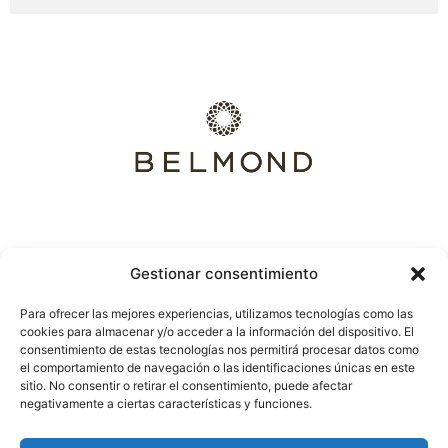
Gestionar consentimiento
Destinos
C. Alonso Cano
Para ofrecer las mejores experiencias, utilizamos tecnologías como las
destacados
66 (Madrid)
cookies para almacenar y/o acceder a la información del dispositivo. El
Lunas de miel
Avenida
consentimiento de estas tecnologías nos permitirá procesar datos como
Viajes a medida
República
el comportamiento de navegación o las identificaciones únicas en este
Argentina 25
sitio. No consentir o retirar el consentimiento, puede afectar
(Sevilla)
negativamente a ciertas características y funciones.
Teléfono. 910 421
217