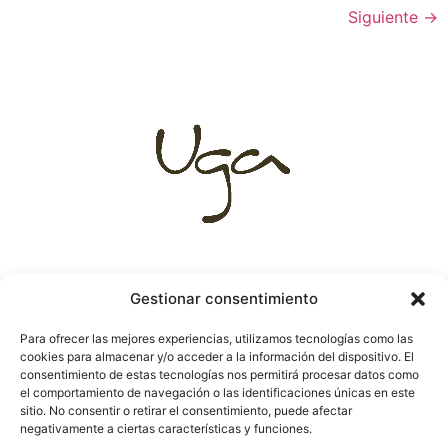
Siguiente
→
Gestionar consentimiento
Destinos
C. Alonso Cano
Para ofrecer las mejores experiencias, utilizamos tecnologías como las
destacados
66 (Madrid)
cookies para almacenar y/o acceder a la información del dispositivo. El
Lunas de miel
Avenida
consentimiento de estas tecnologías nos permitirá procesar datos como
Viajes a medida
República
el comportamiento de navegación o las identificaciones únicas en este
Argentina 25
sitio. No consentir o retirar el consentimiento, puede afectar
(Sevilla)
negativamente a ciertas características y funciones.
Teléfono. 910 421